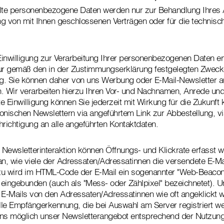
elte personenbezogene Daten werden nur zur Behandlung Ihres 
g von mit Ihnen geschlossenen Verträgen oder für die technisc
inwilligung zur Verarbeitung Ihrer personenbezogenen Daten erte
nur gemäß den in der Zustimmungserklärung festgelegten Zweck
. Sie können daher von uns Werbung oder E-Mail-Newsletter au
en. Wir verarbeiten hierzu Ihren Vor- und Nachnamen, Anrede und
te Einwilligung können Sie jederzeit mit Wirkung für die Zukunft 
ronischen Newslettern via angeführtem Link zur Abbestellung, via
hrichtigung an alle angeführten Kontaktdaten.
Newsletterinteraktion können Öffnungs- und Klickrate erfasst w
an, wie viele der Adressaten/Adressatinnen die versendete E-Mai
u wird im HTML-Code der E-Mail ein sogenannter "Web-Beacon" 
ingebunden (auch als "Mess- oder Zählpixel" bezeichnetet). U
 E-Mails von den Adressaten/Adressatinnen wie oft angeklickt w
elle Empfängerkennung, die bei Auswahl am Server registriert w
uns möglich unser Newsletterangebot entsprechend der Nutzu