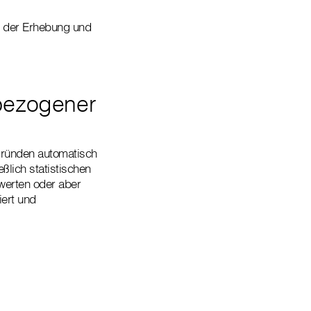
k der Erhebung und
bezogener
 Gründen automatisch
ßlich statistischen
werten oder aber
iert und